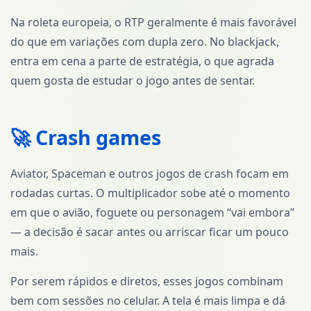
Na roleta europeia, o RTP geralmente é mais favorável
do que em variações com dupla zero. No blackjack,
entra em cena a parte de estratégia, o que agrada
quem gosta de estudar o jogo antes de sentar.
🚀 Crash games
Aviator, Spaceman e outros jogos de crash focam em
rodadas curtas. O multiplicador sobe até o momento
em que o avião, foguete ou personagem “vai embora”
— a decisão é sacar antes ou arriscar ficar um pouco
mais.
Por serem rápidos e diretos, esses jogos combinam
bem com sessões no celular. A tela é mais limpa e dá