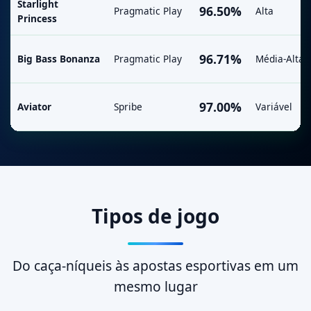
Starlight
96.50%
Pragmatic Play
Alta
Princess
96.71%
Big Bass Bonanza
Pragmatic Play
Média-Alta
97.00%
Aviator
Spribe
Variável
Tipos de jogo
Do caça‑níqueis às apostas esportivas em um
mesmo lugar