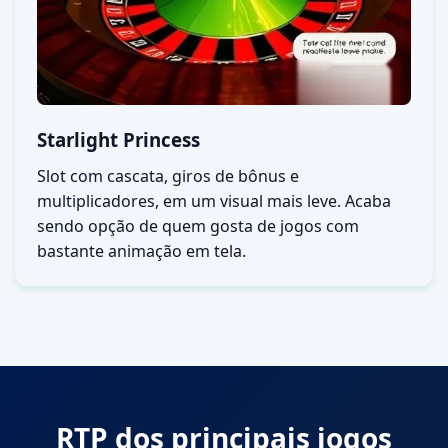
Starlight Princess
Slot com cascata, giros de bônus e
multiplicadores, em um visual mais leve. Acaba
sendo opção de quem gosta de jogos com
bastante animação em tela.
RTP dos principais jogos