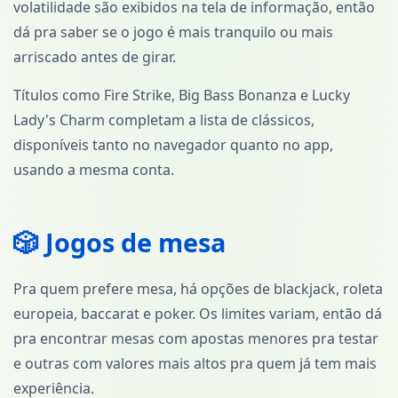
volatilidade são exibidos na tela de informação, então
dá pra saber se o jogo é mais tranquilo ou mais
arriscado antes de girar.
Títulos como Fire Strike, Big Bass Bonanza e Lucky
Lady's Charm completam a lista de clássicos,
disponíveis tanto no navegador quanto no app,
usando a mesma conta.
🎲 Jogos de mesa
Pra quem prefere mesa, há opções de blackjack, roleta
europeia, baccarat e poker. Os limites variam, então dá
pra encontrar mesas com apostas menores pra testar
e outras com valores mais altos pra quem já tem mais
experiência.