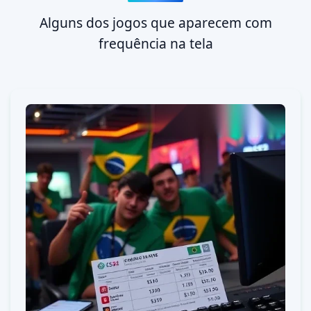
Alguns dos jogos que aparecem com
frequência na tela