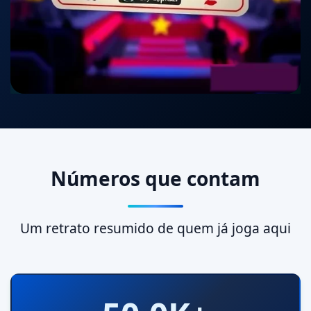
Números que contam
Um retrato resumido de quem já joga aqui