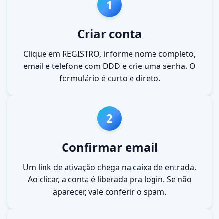
1
Criar conta
Clique em REGISTRO, informe nome completo,
email e telefone com DDD e crie uma senha. O
formulário é curto e direto.
2
Confirmar email
Um link de ativação chega na caixa de entrada.
Ao clicar, a conta é liberada pra login. Se não
aparecer, vale conferir o spam.