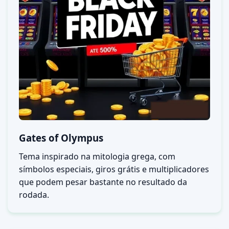
Gates of Olympus
Tema inspirado na mitologia grega, com
símbolos especiais, giros grátis e multiplicadores
que podem pesar bastante no resultado da
rodada.