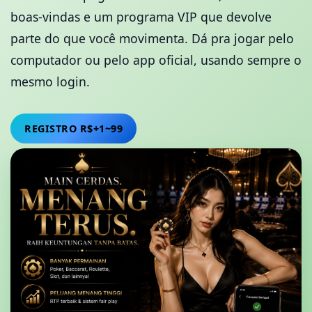
boas‑vindas e um programa VIP que devolve
parte do que você movimenta. Dá pra jogar pelo
computador ou pelo app oficial, usando sempre o
mesmo login.
REGISTRO R$+1~99