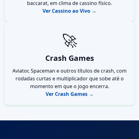
baccarat, em clima de cassino físico.
Ver Cassino ao Vivo →
🚀
Crash Games
Aviator, Spaceman e outros títulos de crash, com
rodadas curtas e multiplicador que sobe até o
momento em que o jogo encerra.
Ver Crash Games →