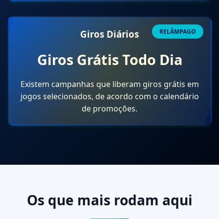
RELÂMPAGO
Giros Diários
Giros Grátis Todo Dia
Existem campanhas que liberam giros grátis em
jogos selecionados, de acordo com o calendário
de promoções.
Os que mais rodam aqui