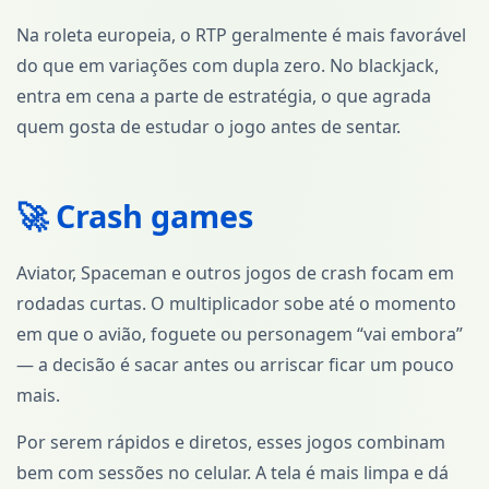
Na roleta europeia, o RTP geralmente é mais favorável
do que em variações com dupla zero. No blackjack,
entra em cena a parte de estratégia, o que agrada
quem gosta de estudar o jogo antes de sentar.
🚀 Crash games
Aviator, Spaceman e outros jogos de crash focam em
rodadas curtas. O multiplicador sobe até o momento
em que o avião, foguete ou personagem “vai embora”
— a decisão é sacar antes ou arriscar ficar um pouco
mais.
Por serem rápidos e diretos, esses jogos combinam
bem com sessões no celular. A tela é mais limpa e dá