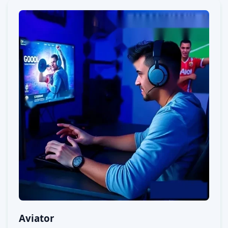
Aviator