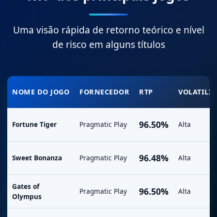
Uma visão rápida de retorno teórico e nível
de risco em alguns títulos
NOME DO JOGO
FORNECEDOR
RTP
VOLATILI
96.50%
Fortune Tiger
Pragmatic Play
Alta
96.48%
Sweet Bonanza
Pragmatic Play
Alta
Gates of
96.50%
Pragmatic Play
Alta
Olympus