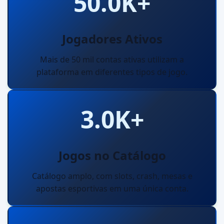
50.0K+
Jogadores Ativos
Mais de 50 mil contas ativas utilizam a
plataforma em diferentes tipos de jogo.
3.0K+
Jogos no Catálogo
Catálogo amplo, com slots, crash, mesas e
apostas esportivas em uma única conta.