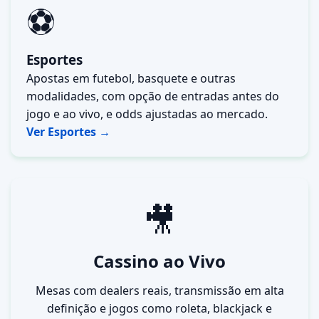
⚽
Esportes
Apostas em futebol, basquete e outras
modalidades, com opção de entradas antes do
jogo e ao vivo, e odds ajustadas ao mercado.
Ver Esportes →
🎥
Cassino ao Vivo
Mesas com dealers reais, transmissão em alta
definição e jogos como roleta, blackjack e