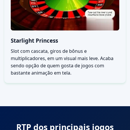
Starlight Princess
Slot com cascata, giros de bônus e
multiplicadores, em um visual mais leve. Acaba
sendo opção de quem gosta de jogos com
bastante animação em tela.
RTP dos principais jogos