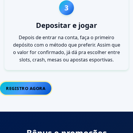
3
Depositar e jogar
Depois de entrar na conta, faça o primeiro
depósito com o método que preferir. Assim que
o valor for confirmado, já dá pra escolher entre
slots, crash, mesas ou apostas esportivas.
REGISTRO AGORA