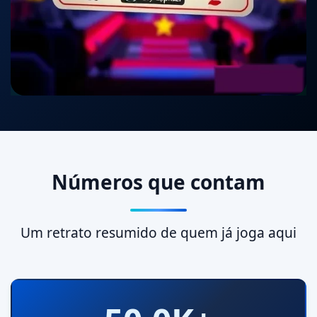
Números que contam
Um retrato resumido de quem já joga aqui