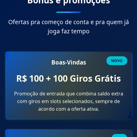
Bônus e promoções
Ofertas pra começo de conta e pra quem já
joga faz tempo
NOVO
Boas-Vindas
R$ 100 + 100 Giros Grátis
Promoção de entrada que combina saldo extra
com giros em slots selecionados, sempre de
acordo com a oferta ativa.