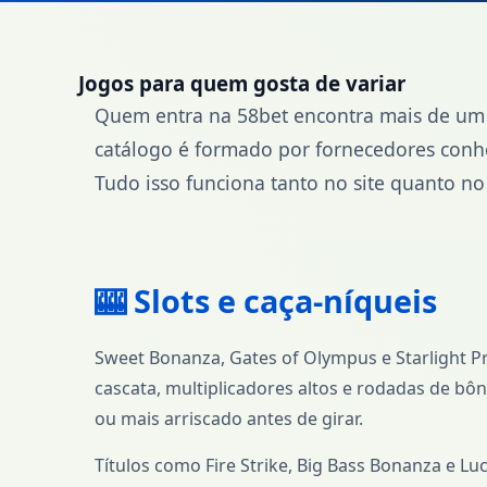
Jogos para quem gosta de variar
Quem entra na 58bet encontra mais de um ti
catálogo é formado por fornecedores conh
Tudo isso funciona tanto no site quanto no
🎰 Slots e caça-níqueis
Sweet Bonanza, Gates of Olympus e Starlight P
cascata, multiplicadores altos e rodadas de bôn
ou mais arriscado antes de girar.
Títulos como Fire Strike, Big Bass Bonanza e L