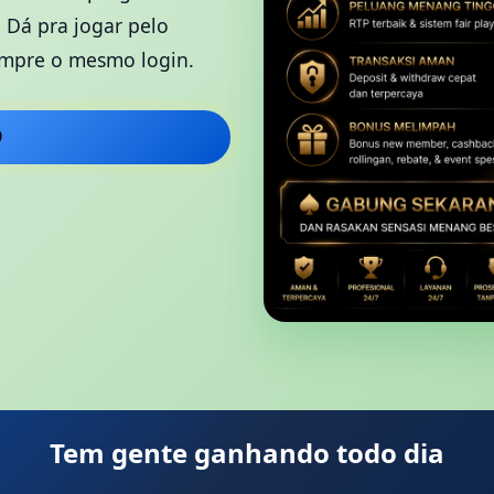
 Dá pra jogar pelo
empre o mesmo login.
9
Tem gente ganhando todo dia