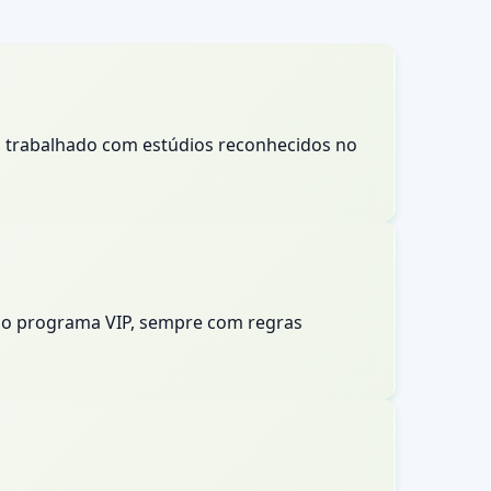
as, trabalhado com estúdios reconhecidos no
 ao programa VIP, sempre com regras