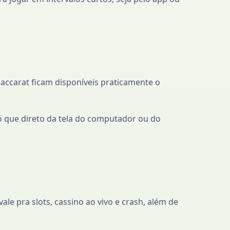
 baccarat ficam disponíveis praticamente o
ó que direto da tela do computador ou do
le pra slots, cassino ao vivo e crash, além de