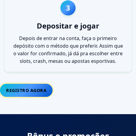
3
Depositar e jogar
Depois de entrar na conta, faça o primeiro
depósito com o método que preferir. Assim que
o valor for confirmado, já dá pra escolher entre
slots, crash, mesas ou apostas esportivas.
REGISTRO AGORA