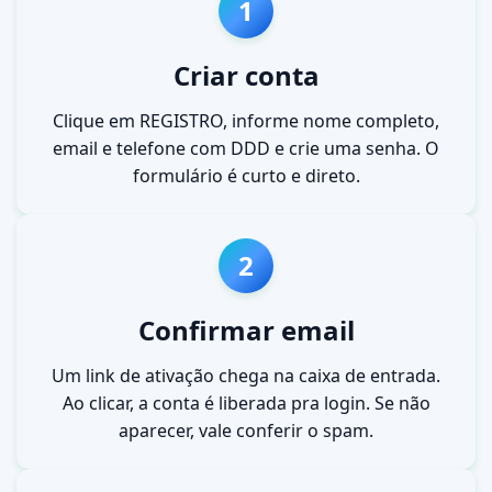
1
Criar conta
Clique em REGISTRO, informe nome completo,
email e telefone com DDD e crie uma senha. O
formulário é curto e direto.
2
Confirmar email
Um link de ativação chega na caixa de entrada.
Ao clicar, a conta é liberada pra login. Se não
aparecer, vale conferir o spam.