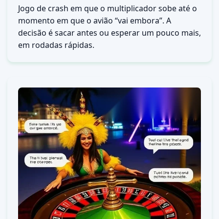
Jogo de crash em que o multiplicador sobe até o
momento em que o avião “vai embora”. A
decisão é sacar antes ou esperar um pouco mais,
em rodadas rápidas.