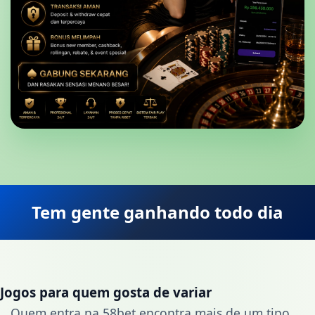
Tem gente ganhando todo dia
Jogos para quem gosta de variar
Quem entra na 58bet encontra mais de um tipo