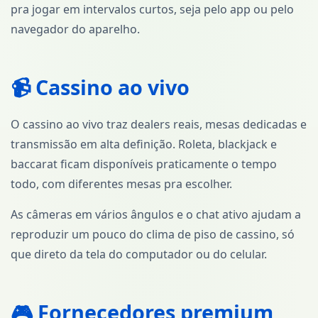
pra jogar em intervalos curtos, seja pelo app ou pelo
navegador do aparelho.
📹 Cassino ao vivo
O cassino ao vivo traz dealers reais, mesas dedicadas e
transmissão em alta definição. Roleta, blackjack e
baccarat ficam disponíveis praticamente o tempo
todo, com diferentes mesas pra escolher.
As câmeras em vários ângulos e o chat ativo ajudam a
reproduzir um pouco do clima de piso de cassino, só
que direto da tela do computador ou do celular.
🎮 Fornecedores premium