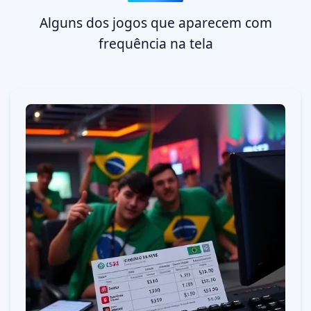
Alguns dos jogos que aparecem com
frequência na tela