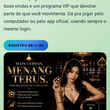
boas‑vindas e um programa VIP que devolve
parte do que você movimenta. Dá pra jogar pelo
computador ou pelo app oficial, usando sempre o
mesmo login.
REGISTRO R$+1~99