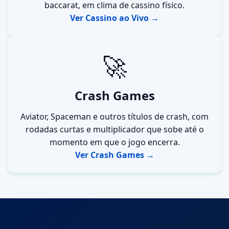
baccarat, em clima de cassino físico.
Ver Cassino ao Vivo →
🚀
Crash Games
Aviator, Spaceman e outros títulos de crash, com
rodadas curtas e multiplicador que sobe até o
momento em que o jogo encerra.
Ver Crash Games →