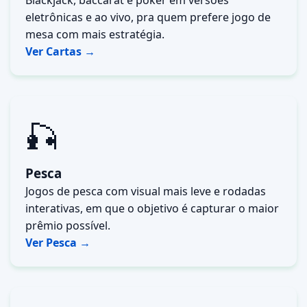
Blackjack, baccarat e poker em versões
eletrônicas e ao vivo, pra quem prefere jogo de
mesa com mais estratégia.
Ver Cartas →
🎣
Pesca
Jogos de pesca com visual mais leve e rodadas
interativas, em que o objetivo é capturar o maior
prêmio possível.
Ver Pesca →