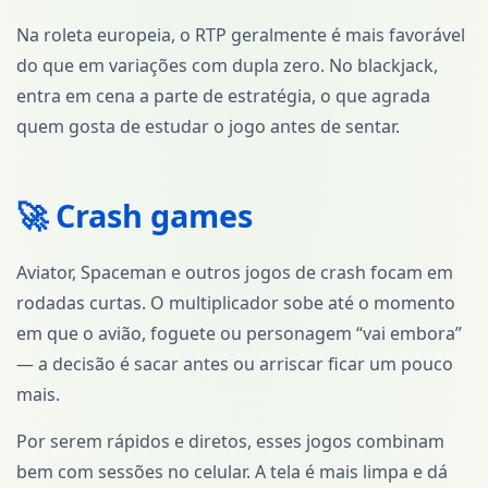
Na roleta europeia, o RTP geralmente é mais favorável
do que em variações com dupla zero. No blackjack,
entra em cena a parte de estratégia, o que agrada
quem gosta de estudar o jogo antes de sentar.
🚀 Crash games
Aviator, Spaceman e outros jogos de crash focam em
rodadas curtas. O multiplicador sobe até o momento
em que o avião, foguete ou personagem “vai embora”
— a decisão é sacar antes ou arriscar ficar um pouco
mais.
Por serem rápidos e diretos, esses jogos combinam
bem com sessões no celular. A tela é mais limpa e dá