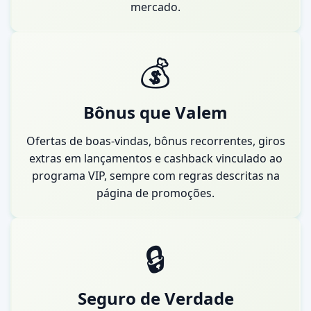
mercado.
💰
Bônus que Valem
Ofertas de boas‑vindas, bônus recorrentes, giros
extras em lançamentos e cashback vinculado ao
programa VIP, sempre com regras descritas na
página de promoções.
🔒
Seguro de Verdade