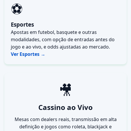
⚽
Esportes
Apostas em futebol, basquete e outras
modalidades, com opção de entradas antes do
jogo e ao vivo, e odds ajustadas ao mercado.
Ver Esportes →
🎥
Cassino ao Vivo
Mesas com dealers reais, transmissão em alta
definição e jogos como roleta, blackjack e