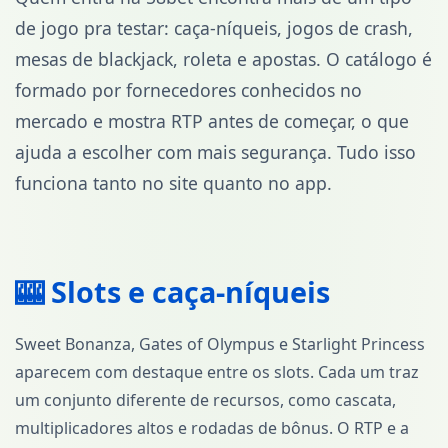
de jogo pra testar: caça‑níqueis, jogos de crash,
mesas de blackjack, roleta e apostas. O catálogo é
formado por fornecedores conhecidos no
mercado e mostra RTP antes de começar, o que
ajuda a escolher com mais segurança. Tudo isso
funciona tanto no site quanto no app.
🎰 Slots e caça-níqueis
Sweet Bonanza, Gates of Olympus e Starlight Princess
aparecem com destaque entre os slots. Cada um traz
um conjunto diferente de recursos, como cascata,
multiplicadores altos e rodadas de bônus. O RTP e a