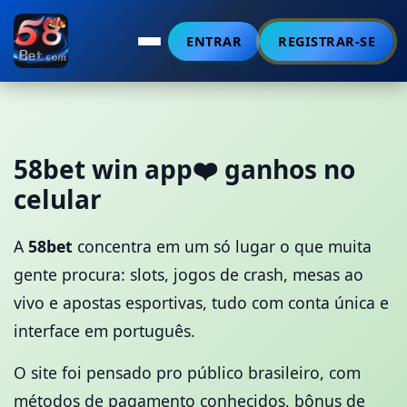
ENTRAR
REGISTRAR-SE
58bet win app❤️ ganhos no
celular
A
58bet
concentra em um só lugar o que muita
gente procura: slots, jogos de crash, mesas ao
vivo e apostas esportivas, tudo com conta única e
interface em português.
O site foi pensado pro público brasileiro, com
métodos de pagamento conhecidos, bônus de