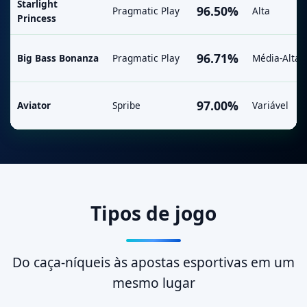
Starlight
96.50%
Pragmatic Play
Alta
Princess
96.71%
Big Bass Bonanza
Pragmatic Play
Média-Alta
97.00%
Aviator
Spribe
Variável
Tipos de jogo
Do caça‑níqueis às apostas esportivas em um
mesmo lugar