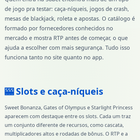
de jogo pra testar: caça‑níqueis, jogos de crash,
mesas de blackjack, roleta e apostas. O catálogo é
formado por fornecedores conhecidos no
mercado e mostra RTP antes de começar, o que
ajuda a escolher com mais segurança. Tudo isso
funciona tanto no site quanto no app.
🎰 Slots e caça-níqueis
Sweet Bonanza, Gates of Olympus e Starlight Princess
aparecem com destaque entre os slots. Cada um traz
um conjunto diferente de recursos, como cascata,
multiplicadores altos e rodadas de bônus. O RTP e a