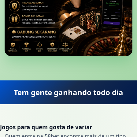
Tem gente ganhando todo dia
Jogos para quem gosta de variar
Quem entra na 58bet encontra mais de um tipo