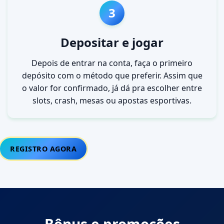
3
Depositar e jogar
Depois de entrar na conta, faça o primeiro
depósito com o método que preferir. Assim que
o valor for confirmado, já dá pra escolher entre
slots, crash, mesas ou apostas esportivas.
REGISTRO AGORA