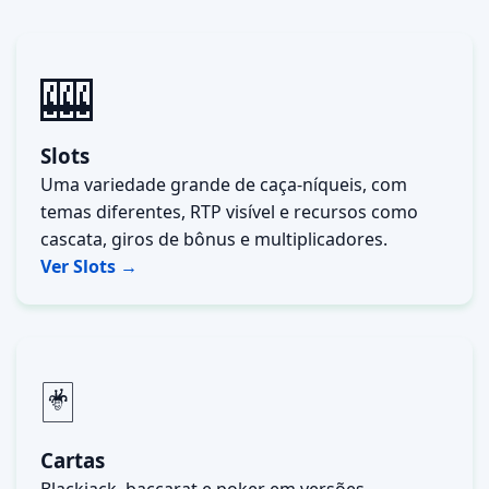
🎰
Slots
Uma variedade grande de caça‑níqueis, com
temas diferentes, RTP visível e recursos como
cascata, giros de bônus e multiplicadores.
Ver Slots →
🃏
Cartas