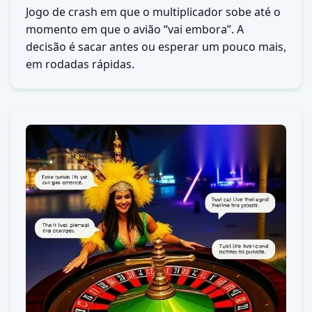
Jogo de crash em que o multiplicador sobe até o
momento em que o avião “vai embora”. A
decisão é sacar antes ou esperar um pouco mais,
em rodadas rápidas.