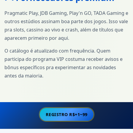
Pragmatic Play, JDB Gaming, Play'n GO, TADA Gaming e
outros estúdios assinam boa parte dos jogos. Isso vale
pra slots, cassino ao vivo e crash, além de títulos que
aparecem primeiro por aqui.
O catálogo é atualizado com frequência. Quem
participa do programa VIP costuma receber avisos e
bônus específicos pra experimentar as novidades
antes da maioria.
REGISTRO R$+1~99