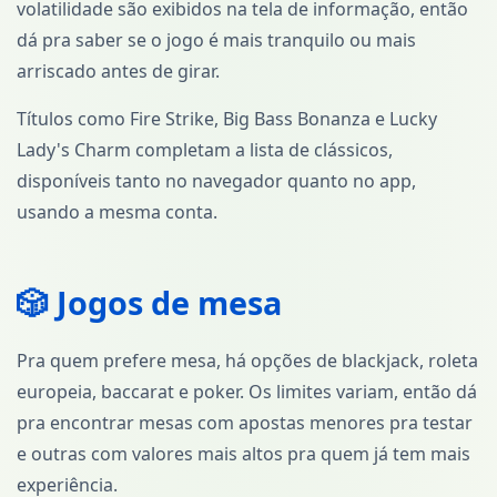
volatilidade são exibidos na tela de informação, então
dá pra saber se o jogo é mais tranquilo ou mais
arriscado antes de girar.
Títulos como Fire Strike, Big Bass Bonanza e Lucky
Lady's Charm completam a lista de clássicos,
disponíveis tanto no navegador quanto no app,
usando a mesma conta.
🎲 Jogos de mesa
Pra quem prefere mesa, há opções de blackjack, roleta
europeia, baccarat e poker. Os limites variam, então dá
pra encontrar mesas com apostas menores pra testar
e outras com valores mais altos pra quem já tem mais
experiência.