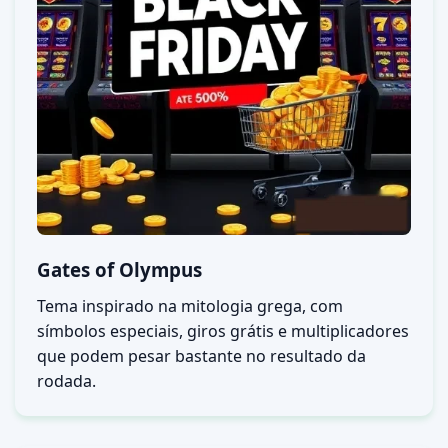
Gates of Olympus
Tema inspirado na mitologia grega, com
símbolos especiais, giros grátis e multiplicadores
que podem pesar bastante no resultado da
rodada.