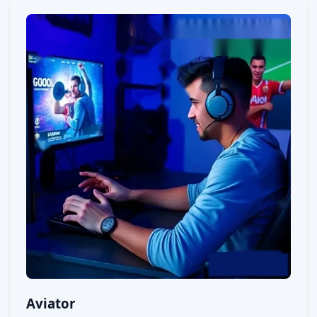
Aviator