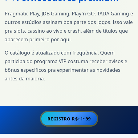
Pragmatic Play, JDB Gaming, Play'n GO, TADA Gaming e
outros estúdios assinam boa parte dos jogos. Isso vale
pra slots, cassino ao vivo e crash, além de títulos que
aparecem primeiro por aqui.
O catálogo é atualizado com frequência. Quem
participa do programa VIP costuma receber avisos e
bônus específicos pra experimentar as novidades
antes da maioria.
REGISTRO R$+1~99