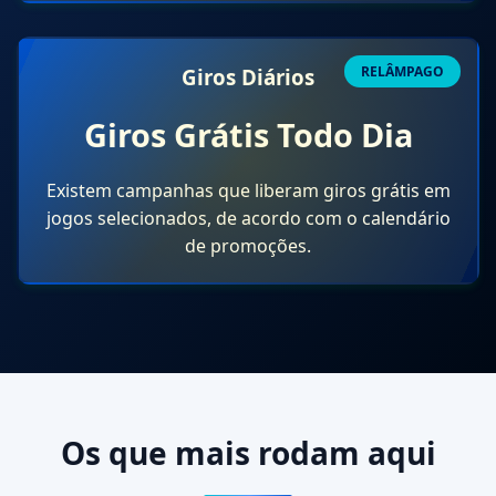
RELÂMPAGO
Giros Diários
Giros Grátis Todo Dia
Existem campanhas que liberam giros grátis em
jogos selecionados, de acordo com o calendário
de promoções.
Os que mais rodam aqui